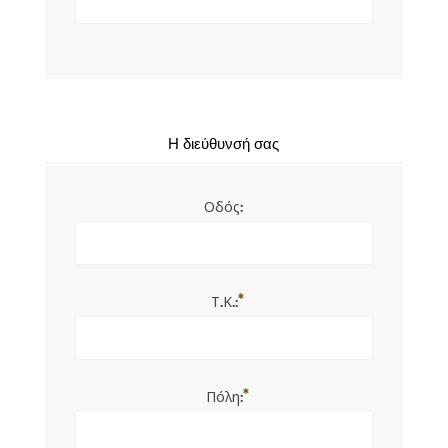
Η διεύθυνσή σας
Οδός:
*
Τ.Κ.:
*
Πόλη: