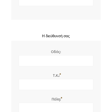
Η διεύθυνσή σας
Οδός:
*
Τ.Κ.:
*
Πόλη: