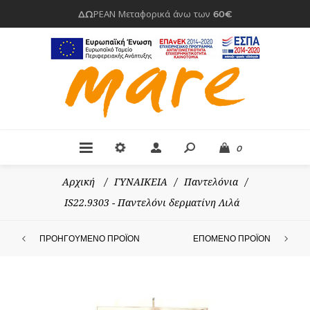
ΔΩΡΕΑΝ Μεταφορικά άνω των 60€
0
Αρχική
/
ΓΥΝΑΙΚΕΙΑ
/
Παντελόνια
/
IS22.9303 - Παντελόνι δερματίνη Λιλά
ΠΡΟΗΓΟΎΜΕΝΟ ΠΡΟΪΌΝ
ΕΠΌΜΕΝΟ ΠΡΟΪΌΝ