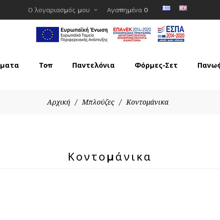
Ο λογαριασμός μου
Αγαπημένα
0
ματα
Τοπ
Παντελόνια
Φόρμες-Σετ
Πανω
Αρχική
/
Μπλούζες
/
Κοντομάνικα
Κοντομάνικα