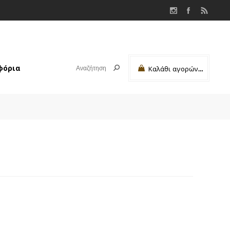
φόρια
Καλάθι αγορών
0
Μερικό σύνολο: